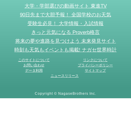
大学・学部選びの動画サイト 東進TV
90日先まで大胆予報！ 全国学校のお天気
受験生必見！ 大学情報・入試情報
きっと元気になる Proverb格言
将来の夢や進路を見つけよう 未来発見サイト
時刻も天気もイベントも掲載! ナガセ世界時計
このサイトについて
リンクについて
お問い合わせ
プライバシーポリシー
データ利用
サイトマップ
ニュースリリース
Copyright © NagaseBrothers Inc.