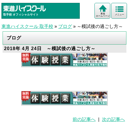
東進
取手校
オフィシャルサイト
メニュー
ホームページ
東進ハイスクール 取手校
»
ブログ
»
～模試後の過ごし方～
ブログ
2018年 4月 24日 ～模試後の過ごし方～
前の記事へ
|
次の記事へ