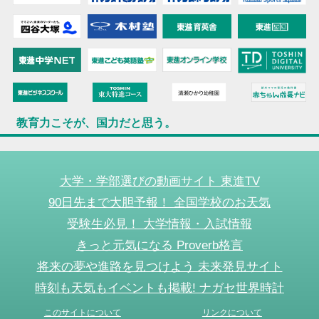
教育力こそが、国力だと思う。
大学・学部選びの動画サイト 東進TV
90日先まで大胆予報！ 全国学校のお天気
受験生必見！ 大学情報・入試情報
きっと元気になる Proverb格言
将来の夢や進路を見つけよう 未来発見サイト
時刻も天気もイベントも掲載! ナガセ世界時計
このサイトについて
リンクについて