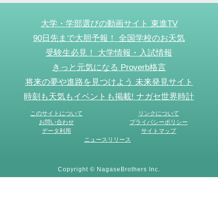
大学・学部選びの動画サイト 東進TV
90日先まで大胆予報！ 全国学校のお天気
受験生必見！ 大学情報・入試情報
きっと元気になる Proverb格言
将来の夢や進路を見つけよう 未来発見サイト
時刻も天気もイベントも掲載! ナガセ世界時計
このサイトについて
リンクについて
お問い合わせ
プライバシーポリシー
データ利用
サイトマップ
ニュースリリース
Copyright © NagaseBrothers Inc.