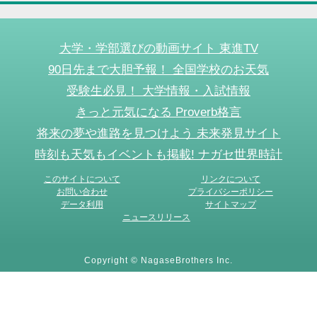
大学・学部選びの動画サイト 東進TV
90日先まで大胆予報！ 全国学校のお天気
受験生必見！ 大学情報・入試情報
きっと元気になる Proverb格言
将来の夢や進路を見つけよう 未来発見サイト
時刻も天気もイベントも掲載! ナガセ世界時計
このサイトについて
リンクについて
お問い合わせ
プライバシーポリシー
データ利用
サイトマップ
ニュースリリース
Copyright © NagaseBrothers Inc.