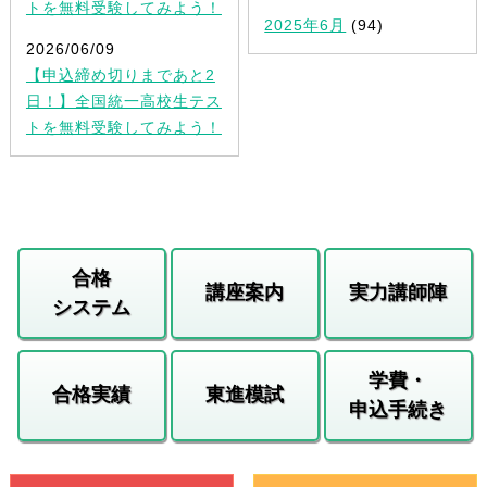
トを無料受験してみよう！
2025年6月
(94)
2026/06/09
【申込締め切りまであと2
日！】全国統一高校生テス
トを無料受験してみよう！
合格
講座案内
実力講師陣
システム
学費・
合格実績
東進模試
申込手続き