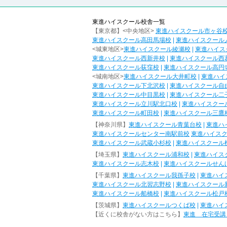
東進ハイスクール校舎一覧
【東京都】<中央地区>
東進ハイスクール市ヶ谷
東進ハイスクール高田馬場校
|
東進ハイスクール
<城東地区>
東進ハイスクール綾瀬校
|
東進ハイス
東進ハイスクール西新井校
|
東進ハイスクール西
東進ハイスクール荻窪校
|
東進ハイスクール高円
<城南地区>
東進ハイスクール大井町校
|
東進ハイ
東進ハイスクール下北沢校
|
東進ハイスクール自
東進ハイスクール中目黒校
|
東進ハイスクール二
東進ハイスクール立川駅北口校
|
東進ハイスクー
東進ハイスクール町田校
|
東進ハイスクール三鷹
【神奈川県】
東進ハイスクール青葉台校
|
東進ハ
東進ハイスクールセンター南駅前校
東進ハイス
東進ハイスクール武蔵小杉校
|
東進ハイスクール
【埼玉県】
東進ハイスクール浦和校
|
東進ハイス
東進ハイスクール志木校
|
東進ハイスクールせん
【千葉県】
東進ハイスクール我孫子校
|
東進ハイ
東進ハイスクール北習志野校
|
東進ハイスクール
東進ハイスクール船橋校
|
東進ハイスクール松戸
【茨城県】
東進ハイスクールつくば校
|
東進ハイ
【近くに校舎がない方はこちら】
東進 在宅受講