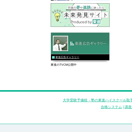
東進広告ギャラリー
東進のTVCM公開中
大学受験予備校・塾の東進ハイスクール取手
合格システム
|
講座