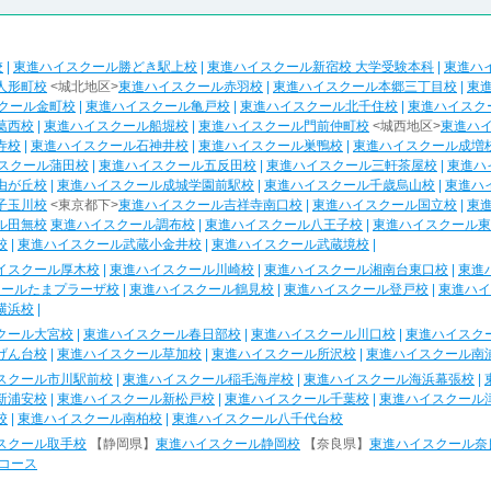
校
|
東進ハイスクール勝どき駅上校
|
東進ハイスクール新宿校 大学受験本科
|
東進ハ
人形町校
<城北地区>
東進ハイスクール赤羽校
|
東進ハイスクール本郷三丁目校
|
東
クール金町校
|
東進ハイスクール亀戸校
|
東進ハイスクール北千住校
|
東進ハイスク
葛西校
|
東進ハイスクール船堀校
|
東進ハイスクール門前仲町校
<城西地区>
東進ハ
寺校
|
東進ハイスクール石神井校
|
東進ハイスクール巣鴨校
|
東進ハイスクール成増
スクール蒲田校
|
東進ハイスクール五反田校
|
東進ハイスクール三軒茶屋校
|
東進ハ
由が丘校
|
東進ハイスクール成城学園前駅校
|
東進ハイスクール千歳烏山校
|
東進ハ
子玉川校
<東京都下>
東進ハイスクール吉祥寺南口校
|
東進ハイスクール国立校
|
東
ル田無校
東進ハイスクール調布校
|
東進ハイスクール八王子校
|
東進ハイスクール東
校
|
東進ハイスクール武蔵小金井校
|
東進ハイスクール武蔵境校
|
イスクール厚木校
|
東進ハイスクール川崎校
|
東進ハイスクール湘南台東口校
|
東進
クールたまプラーザ校
|
東進ハイスクール鶴見校
|
東進ハイスクール登戸校
|
東進ハイ
横浜校
|
クール大宮校
|
東進ハイスクール春日部校
|
東進ハイスクール川口校
|
東進ハイスク
げん台校
|
東進ハイスクール草加校
|
東進ハイスクール所沢校
|
東進ハイスクール南
スクール市川駅前校
|
東進ハイスクール稲毛海岸校
|
東進ハイスクール海浜幕張校
|
新浦安校
|
東進ハイスクール新松戸校
|
東進ハイスクール千葉校
|
東進ハイスクール
校
|
東進ハイスクール南柏校
|
東進ハイスクール八千代台校
スクール取手校
【静岡県】
東進ハイスクール静岡校
【奈良県】
東進ハイスクール奈
コース