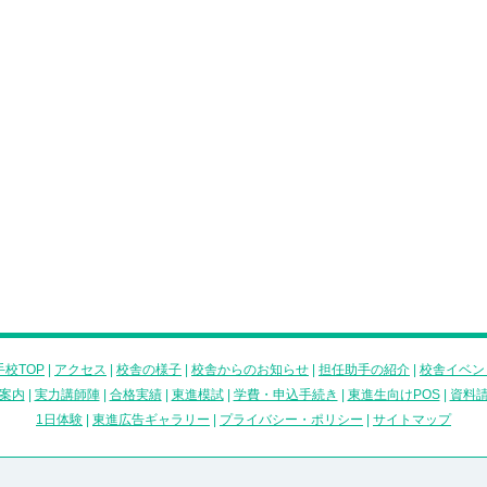
校TOP
|
アクセス
|
校舎の様子
|
校舎からのお知らせ
|
担任助手の紹介
|
校舎イベン
案内
|
実力講師陣
|
合格実績
|
東進模試
|
学費・申込手続き
|
東進生向けPOS
|
資料
1日体験
|
東進広告ギャラリー
|
プライバシー・ポリシー
|
サイトマップ