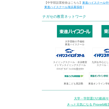
【中学部設置校舎はこちら】
東進ハイスクール中
東進ハイスクール海浜幕張校
|
ナガセの教育ネットワーク
大学受験の予備校
東進ハイスクール
スイミングスクール・水泳教室
九州を中心とし
イトマンスイミングスクール
スクール・
ｲﾄﾏﾝｸﾞﾗﾝﾄﾞﾌｨｯﾄﾈｽ受付中!
東進オンライン学
東進こども英語塾
大学・学部選びの動画サイ
きっと元気になる Proverb格