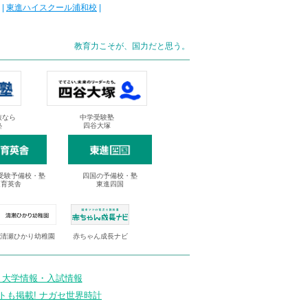
|
東進ハイスクール浦和校
|
教育力こそが、国力だと思う。
抜なら
中学受験塾
塾
四谷大塚
受験予備校・塾
四国の予備校・塾
進育英舎
東進四国
清瀬ひかり幼稚園
赤ちゃん成長ナビ
 大学情報・入試情報
トも掲載! ナガセ世界時計