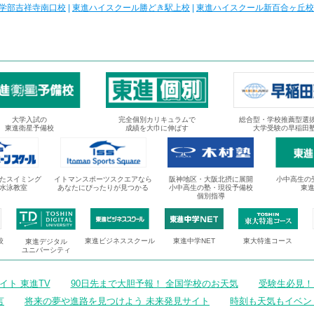
学部吉祥寺南口校
|
東進ハイスクール勝どき駅上校
|
東進ハイスクール新百合ヶ丘校
大学入試の
完全個別カリキュラムで
総合型・学校推薦型選
東進衛星予備校
成績を大巾に伸ばす
大学受験の早稲田
たスイミング
イトマンスポーツスクエアなら
阪神地区・大阪北摂に展開
小中高生の
水泳教室
あなたにぴったりが見つかる
小中高生の塾・現役予備校
東
個別指導
校
東進ビジネススクール
東進中学NET
東大特進コース
東進デジタル
ユニバーシティ
ト 東進TV
90日先まで大胆予報！ 全国学校のお天気
受験生必見！
言
将来の夢や進路を見つけよう 未来発見サイト
時刻も天気もイベン