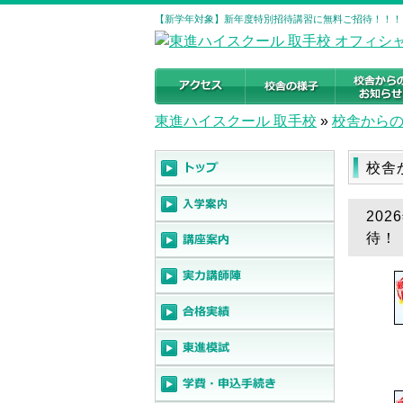
【新学年対象】新年度特別招待講習に無料ご招待！！！ 
東進ハイスクール 取手校
»
校舎から
校舎
20
待！