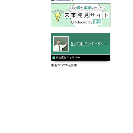
東進広告ギャラリー
東進のTVCM公開中