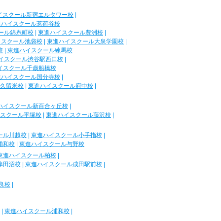
イスクール新宿エルタワー校
|
進ハイスクール茗荷谷校
ール錦糸町校
|
東進ハイスクール豊洲校
|
イスクール池袋校
|
東進ハイスクール大泉学園校
|
校
|
東進ハイスクール練馬校
イスクール渋谷駅西口校
|
イスクール千歳船橋校
進ハイスクール国分寺校
|
久留米校
|
東進ハイスクール府中校
|
ハイスクール新百合ヶ丘校
|
スクール平塚校
|
東進ハイスクール藤沢校
|
ール川越校
|
東進ハイスクール小手指校
|
浦和校
|
東進ハイスクール与野校
東進ハイスクール柏校
|
津田沼校
|
東進ハイスクール成田駅前校
|
良校
|
|
東進ハイスクール浦和校
|