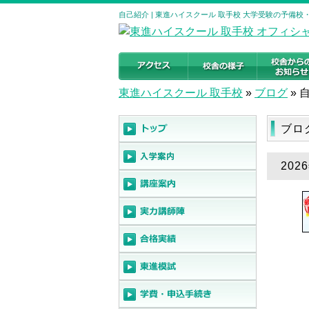
自己紹介 | 東進ハイスクール 取手校 大学受験の予備校
東進ハイスクール 取手校
»
ブログ
»
ブロ
202