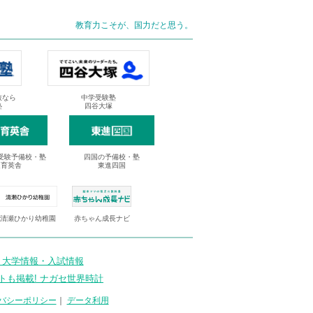
教育力こそが、国力だと思う。
抜なら
中学受験塾
塾
四谷大塚
受験予備校・塾
四国の予備校・塾
進育英舎
東進四国
清瀬ひかり幼稚園
赤ちゃん成長ナビ
 大学情報・入試情報
トも掲載! ナガセ世界時計
バシーポリシー
｜
データ利用