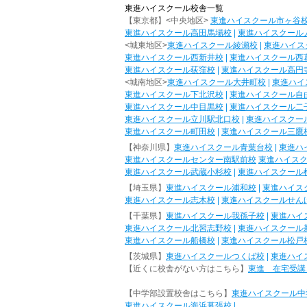
東進ハイスクール校舎一覧
【東京都】<中央地区>
東進ハイスクール市ヶ谷
東進ハイスクール高田馬場校
|
東進ハイスクール
<城東地区>
東進ハイスクール綾瀬校
|
東進ハイス
東進ハイスクール西新井校
|
東進ハイスクール西
東進ハイスクール荻窪校
|
東進ハイスクール高円
<城南地区>
東進ハイスクール大井町校
|
東進ハイ
東進ハイスクール下北沢校
|
東進ハイスクール自
東進ハイスクール中目黒校
|
東進ハイスクール二
東進ハイスクール立川駅北口校
|
東進ハイスクー
東進ハイスクール町田校
|
東進ハイスクール三鷹
【神奈川県】
東進ハイスクール青葉台校
|
東進ハ
東進ハイスクールセンター南駅前校
東進ハイス
東進ハイスクール武蔵小杉校
|
東進ハイスクール
【埼玉県】
東進ハイスクール浦和校
|
東進ハイス
東進ハイスクール志木校
|
東進ハイスクールせん
【千葉県】
東進ハイスクール我孫子校
|
東進ハイ
東進ハイスクール北習志野校
|
東進ハイスクール
東進ハイスクール船橋校
|
東進ハイスクール松戸
【茨城県】
東進ハイスクールつくば校
|
東進ハイ
【近くに校舎がない方はこちら】
東進 在宅受講
【中学部設置校舎はこちら】
東進ハイスクール中
東進ハイスクール海浜幕張校
|