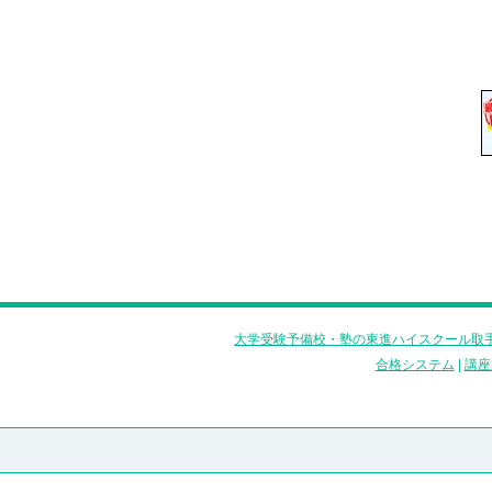
大学受験予備校・塾の東進ハイスクール取手
合格システム
|
講座