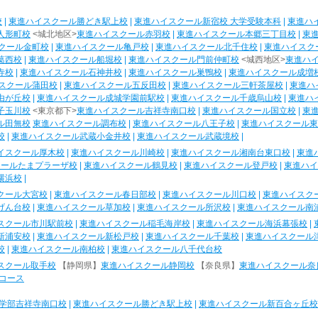
校
|
東進ハイスクール勝どき駅上校
|
東進ハイスクール新宿校 大学受験本科
|
東進ハ
人形町校
<城北地区>
東進ハイスクール赤羽校
|
東進ハイスクール本郷三丁目校
|
東
クール金町校
|
東進ハイスクール亀戸校
|
東進ハイスクール北千住校
|
東進ハイスク
葛西校
|
東進ハイスクール船堀校
|
東進ハイスクール門前仲町校
<城西地区>
東進ハ
寺校
|
東進ハイスクール石神井校
|
東進ハイスクール巣鴨校
|
東進ハイスクール成増
スクール蒲田校
|
東進ハイスクール五反田校
|
東進ハイスクール三軒茶屋校
|
東進ハ
由が丘校
|
東進ハイスクール成城学園前駅校
|
東進ハイスクール千歳烏山校
|
東進ハ
子玉川校
<東京都下>
東進ハイスクール吉祥寺南口校
|
東進ハイスクール国立校
|
東
ル田無校
東進ハイスクール調布校
|
東進ハイスクール八王子校
|
東進ハイスクール東
校
|
東進ハイスクール武蔵小金井校
|
東進ハイスクール武蔵境校
|
イスクール厚木校
|
東進ハイスクール川崎校
|
東進ハイスクール湘南台東口校
|
東進
クールたまプラーザ校
|
東進ハイスクール鶴見校
|
東進ハイスクール登戸校
|
東進ハイ
横浜校
|
クール大宮校
|
東進ハイスクール春日部校
|
東進ハイスクール川口校
|
東進ハイスク
げん台校
|
東進ハイスクール草加校
|
東進ハイスクール所沢校
|
東進ハイスクール南
スクール市川駅前校
|
東進ハイスクール稲毛海岸校
|
東進ハイスクール海浜幕張校
|
新浦安校
|
東進ハイスクール新松戸校
|
東進ハイスクール千葉校
|
東進ハイスクール
校
|
東進ハイスクール南柏校
|
東進ハイスクール八千代台校
スクール取手校
【静岡県】
東進ハイスクール静岡校
【奈良県】
東進ハイスクール奈
コース
学部吉祥寺南口校
|
東進ハイスクール勝どき駅上校
|
東進ハイスクール新百合ヶ丘校