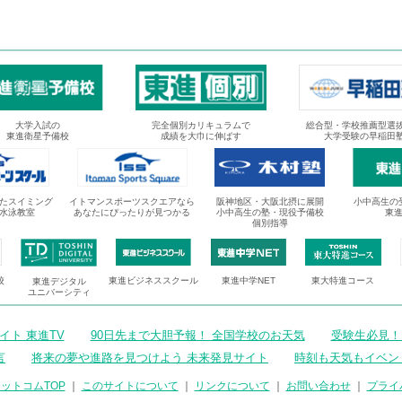
大学入試の
完全個別カリキュラムで
総合型・学校推薦型選
東進衛星予備校
成績を大巾に伸ばす
大学受験の早稲田
たスイミング
イトマンスポーツスクエアなら
阪神地区・大阪北摂に展開
小中高生の
水泳教室
あなたにぴったりが見つかる
小中高生の塾・現役予備校
東
個別指導
校
東進ビジネススクール
東進中学NET
東大特進コース
東進デジタル
ユニバーシティ
ト 東進TV
90日先まで大胆予報！ 全国学校のお天気
受験生必見！
言
将来の夢や進路を見つけよう 未来発見サイト
時刻も天気もイベン
ットコムTOP
｜
このサイトについて
｜
リンクについて
｜
お問い合わせ
｜
プライ