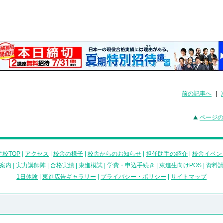
前の記事へ
|
ページ
校TOP
|
アクセス
|
校舎の様子
|
校舎からのお知らせ
|
担任助手の紹介
|
校舎イベン
案内
|
実力講師陣
|
合格実績
|
東進模試
|
学費・申込手続き
|
東進生向けPOS
|
資料
1日体験
|
東進広告ギャラリー
|
プライバシー・ポリシー
|
サイトマップ